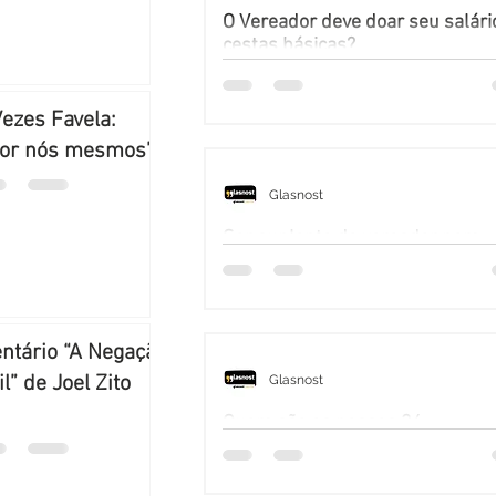
O Vereador deve doar seu salár
cestas básicas?
Vezes Favela:
por nós mesmos”
Glasnost
Ser suplente de vereador nem
sempre é ruim
tário “A Negação
l” de Joel Zito
Glasnost
Quem são os nossos 36
representantes em Porto Alegre