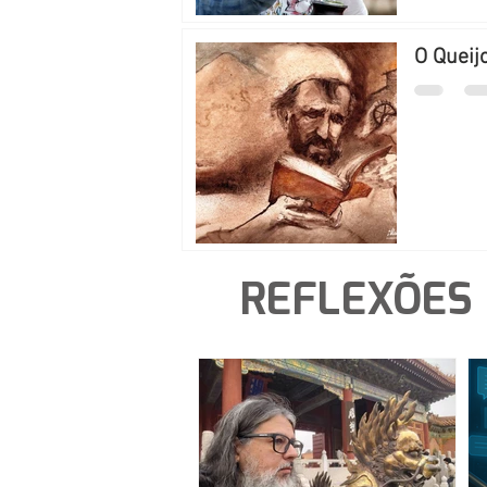
O Queij
REFLEXÕES