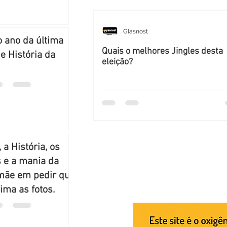
Glasnost
o ano da última
Quais o melhores Jingles desta
e História da
eleição?
, a História, os
 e a mania da
mãe em pedir que
ima as fotos.