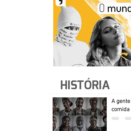
HISTÓRIA
A gente
comida