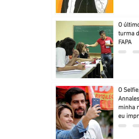
O últim
turma d
FAPA
O Selfie
Annales
minha 
eu impr