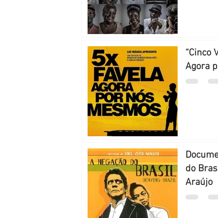
“Cinco 
Agora 
Documen
do Brasi
Araújo