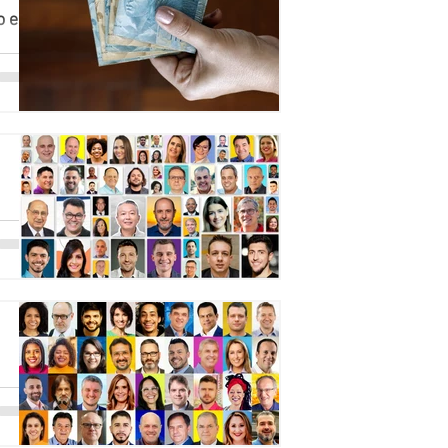
io em
?