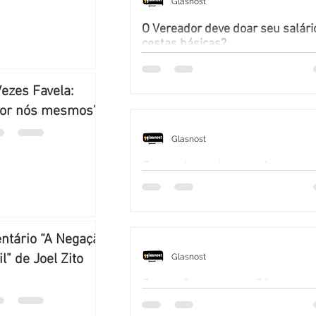
Glasnost
O Vereador deve doar seu salár
cestas básicas?
Vezes Favela:
por nós mesmos”
Glasnost
Ser suplente de vereador nem
sempre é ruim
tário “A Negação
l” de Joel Zito
Glasnost
Quem são os nossos 36
representantes em Porto Alegre