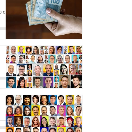
io em
?