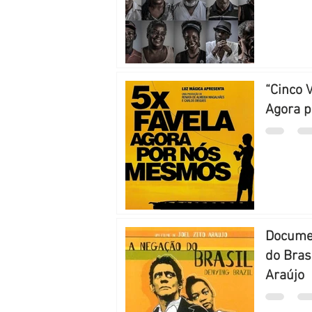
“Cinco 
Agora 
Documen
do Brasi
Araújo