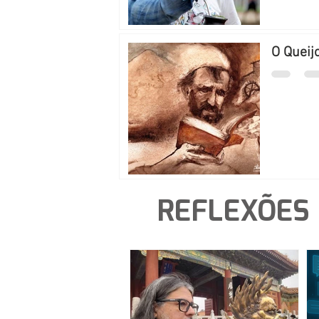
O Queij
REFLEXÕES