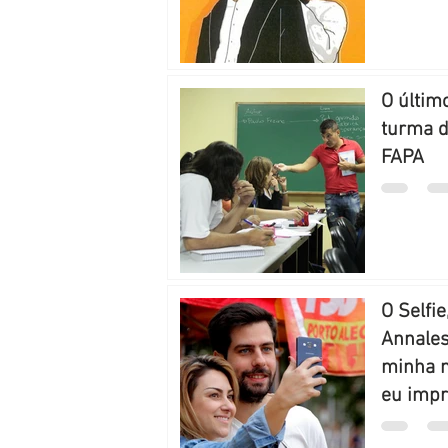
O últim
turma d
FAPA
O Selfie
Annales
minha 
eu impr