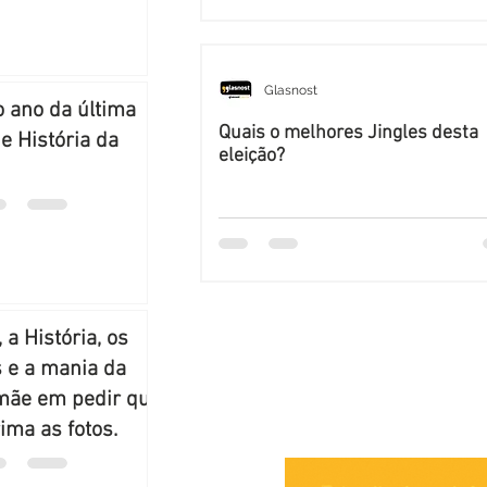
Glasnost
o ano da última
Quais o melhores Jingles desta
e História da
eleição?
, a História, os
 e a mania da
mãe em pedir que
ima as fotos.