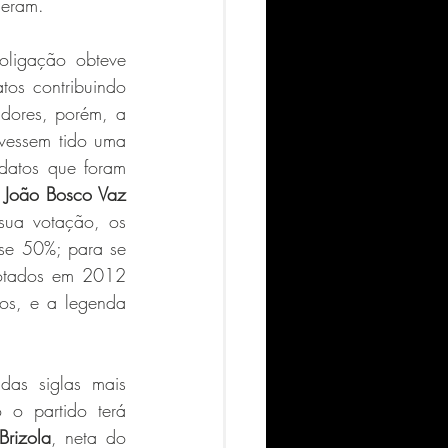
geram. 
igação obteve 
os contribuindo 
dores, porém, a 
vessem tido uma 
atos que foram 
 
João Bosco Vaz
sua votação, os 
se 50%; para se 
otados em 2012 
s, e a legenda 
s siglas mais 
o partido terá 
Brizola
, neta do 