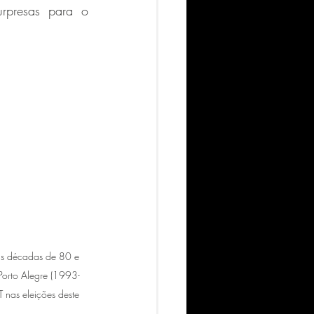
rpresas para o 
as décadas de 80 e 
orto Alegre (1993-
nas eleições deste 