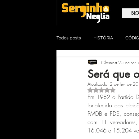
BL
Todos posts
HISTÓRIA
CÓDIG
Glasnost
25 de set.
TESTEMUNHA OCULAR
OPI
Será que o
Atualizado:
2 de fev. de 2
Avaliado com NaN 
Em 1982 o Partido De
fortalecido das eleiç
PMDB e PDS, consegu
com 11 vereadores, 
16.046 e 15.204 voto