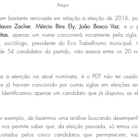
Alegre
m bastante renovada em relação a eleição de 2016, pois
auro Zacher
, 
Márcio Bins Ely, João Bosco Vaz
itas
, apenas um nome concorrerá novamente pela sigla 
, 
sociólogo, presidente do Eco Trabalhismo municipal,
e 54 candidatos do partido, não estava entre os 20 no
a a atenção na atual nominata, é o PDT não ter usado a
e já haviam concorrido por outras siglas em eleições ant
Identificamos apenas um candidato que já disputou as ele
 por exemplo, de fazermos uma análise buscando desempenh
 nos permite saber que, da eleição passada, só temos com
istados pelos cinco candidatos que permanecem, tod