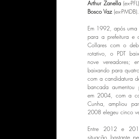
Arthur Zanella
 (ex-PFL
Bosco Vaz
 (ex-PMDB).
Em 1992, após uma n
para a prefeitura e 
Collares com o deba
rotativo, o PDT ba
nove vereadores; 
baixando para quatr
com a candidatura de 
bancada aumentou p
em 2004, com a can
Cunha, ampliou par
2008 elegeu cinco v
Entre 2012 e 201
situação bastante pe