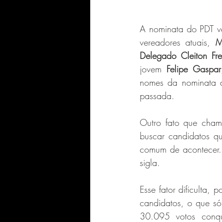
A nominata do PDT ve
vereadores atuais, 
M
Delegado Cleiton Fre
jovem 
Felipe Gaspar
nomes da nominata d
passada.
Outro fato que cham
buscar candidatos qu
comum de acontecer. 
sigla. 
Esse fator dificulta,
candidatos, o que só
30.095 votos conqu