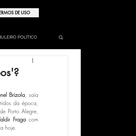
ERMOS DE USO
BULEIRO POLÍTICO
os'?
nel Brizola
, saía 
rtidos da época, 
 Porto Alegre, 
aldir Fraga
 com 
a hoje.