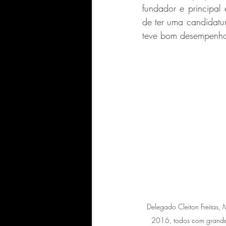
fundador e principal
de ter uma candidatur
teve bom desempenho 
Delegado Cleiton Freitas,
2016, todos com grande 