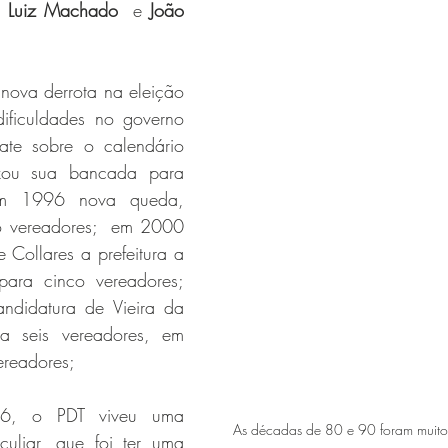
) 
Luiz Machado  
e 
João 
 
ova derrota na eleição 
dificuldades no governo 
te sobre o calendário 
ixou sua bancada para 
em 1996 nova queda, 
o vereadores;  em 2000 
Collares a prefeitura a 
ara cinco vereadores; 
didatura de Vieira da 
a seis vereadores, em 
ereadores;
6, o PDT viveu uma 
As décadas de 80 e 90 foram muito 
culiar, que foi ter uma 