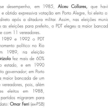
esse desempenho, em 1985, 
Alceu Collares,
 que havi
obtido expressiva votação em Porto Alegre, foi eleito o p
direto após a ditadura militar. Assim, nas eleições muni
 as eleições para prefeito, o PDT elegeu a maior banca
te com 11 vereadores. 
e 1989 e 1992 o PDT 
omento político no Rio 
m 1989, na eleição 
rizola
 fez mais de 60% 
dos votos válidos no estado, e em 1990 
eito governador; em Porto 
 a maior bancada de um 
 vereadores, pois, além 
es eleitos em 1988, 
 partidos migraram para 
ato: 
Omar Ferri
 (ex-PSB) 