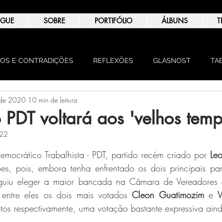
OGUE
SOBRE
PORTIFÓLIO
ÁLBUNS
T
OS E CONTRADIÇÕES
REFLEXÕES
GLASNOST
TA
 de 2020
10 min de leitura
NIÃO
 PDT voltará aos 'velhos temp
022
de 5 estrelas.
mocrático Trabalhista - PDT, partido recém criado por 
Leo
ões, pois, embora tenha enfrentado os dois principais pa
iu eleger a maior bancada na Câmara de Vereadores de
entre eles os dois mais votados 
Cleon Guatimozim
 e 
V
s respectivamente, uma votação bastante expressiva aind