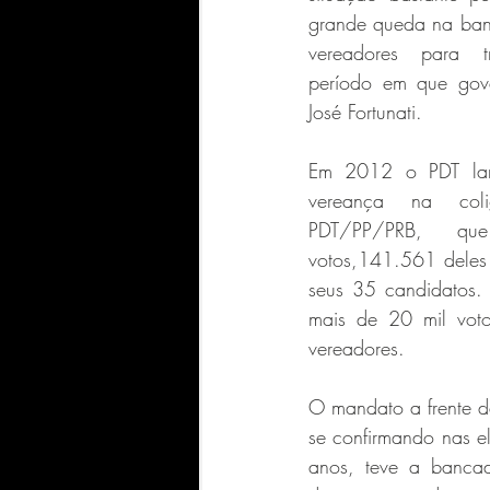
grande queda na ban
vereadores para tr
período em que gov
José Fortunati. 
Em 2012 o PDT lan
vereança na coli
PDT/PP/PRB, qu
votos,141.561 deles
seus 35 candidatos. 
mais de 20 mil voto
vereadores. 
O mandato a frente da
se confirmando nas e
anos, teve a bancad