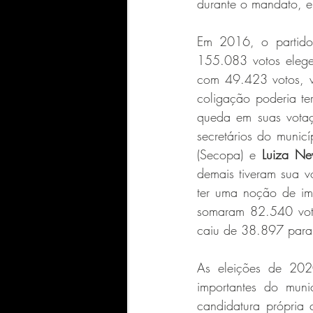
durante o mandato, e 
Em 2016, o partido
155.083 votos elege
com 49.423 votos, vo
coligação poderia te
queda em suas votaç
secretários do municí
(Secopa) e 
Luiza Ne
demais tiveram sua v
ter uma noção de i
somaram 82.540 vot
caiu de 38.897 para
As eleições de 202
importantes do muni
candidatura própria