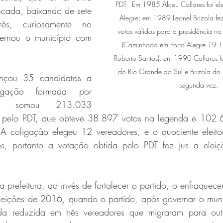
PDT:  Em 1985 Alceu Collares foi elei
cada, baixando de sete 
Alegre; em 1989 Leonel Brizola fe
ês, curiosamente no 
votos válidos para a presidência no
ernou o município com 
(Caminhada em Porto Alegre 19.1
Roberto Santos); em 1990 Collares fo
do Rio Grande do Sul e Brizola do R
çou 35 candidatos a 
segunda vez.
gação formada por 
e somou 213.033 
 pelo PDT, que obteve 38.897 votos na legenda e 102.
A coligação elegeu 12 vereadores, e o quociente eleitor
s, portanto a votação obtida pelo PDT fez jus a eleiçã
 prefeitura, ao invés de fortalecer o partido, o enfraquec
leições de 2016, quando o partido, após governar o munic
a reduzida em três vereadores que migraram para outra