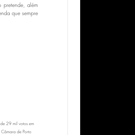
o pretende, além 
genda que sempre 
 de 29 mil votos em 
a Câmara de Porto 