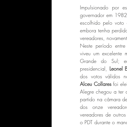
Impulsionado por 
governador em 1982 e 
escolhido pelo voto 
embora tenha perdido
vereadores, novamen
Neste período entr
viveu um excelente m
Grande do Sul; e
presidencial, 
Leonel B
Alceu Collares
 foi el
Alegre chegou a ter
partido na câmara de
dos onze vereador
vereadores de outros
o PDT durante o mand