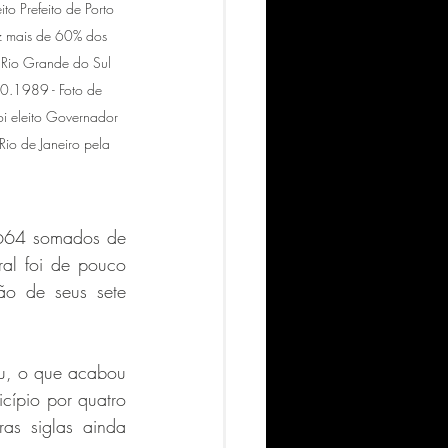
to Prefeito de Porto 
z mais de 60% dos 
 Rio Grande do Sul 
0.1989 - Foto de 
i eleito Governador 
io de Janeiro pela 
664 somados de 
al foi de pouco 
o de seus sete 
eu, o que acabou 
ípio por quatro 
s siglas ainda 