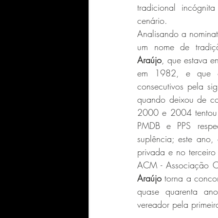
tradicional incógni
cenário.  
Analisando a nominat
um nome de tradiç
Araújo
, que estava en
em 1982, e que cu
consecutivos pela si
quando deixou de con
2000 e 2004 tentou 
PMDB e PPS respect
suplência; este ano, 
privada e no terceiro 
ACM - Associação C
Araújo
 torna a concor
quase quarenta anos
vereador pela primeir