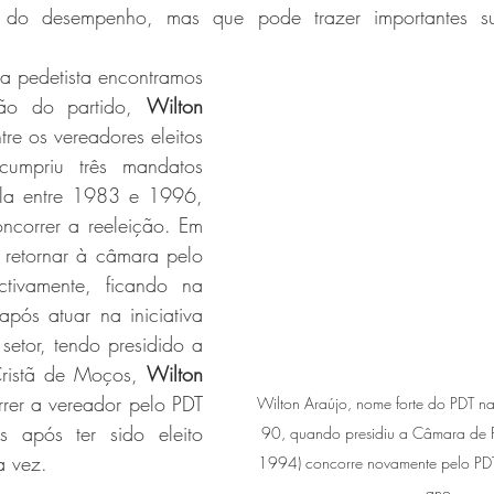
ta do desempenho, mas que pode trazer importantes su
a pedetista encontramos 
ão do partido, 
Wilton 
tre os vereadores eleitos 
mpriu três mandatos 
gla entre 1983 e 1996, 
correr a reeleição. Em 
retornar à câmara pelo 
ivamente, ficando na 
após atuar na iniciativa 
setor, tendo presidido a 
ristã de Moços, 
Wilton 
rer a vereador pelo PDT 
Wilton Araújo, nome forte do PDT n
 após ter sido eleito 
90, quando presidiu a Câmara de P
a vez.
1994) concorre novamente pelo PDT 
ano.