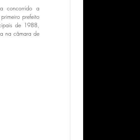
a concorrido a 
rimeiro prefeito 
cipais de 1988, 
da na câmara de 