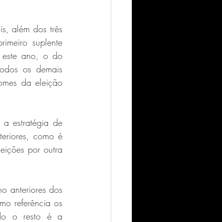
, além dos três 
, e o primeiro suplente 
este ano, o do 
todos os demais 
mes da eleição 
 estratégia de 
eriores, como é 
ições por outra 
o anteriores dos 
o referência os 
o o resto é a 