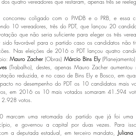
dos quatro vereadores que restaram, apenas três se reele
 concorreu coligado com o PMDB e o PRB, e essa col
ndo 10 vereadores, três do PDT, que lançou 20 candidat
tação que não seria suficiente para eleger os três verea
r sido favorável para o partido caso os candidatos não ti
ões. Nas eleições de 2016 o PDT lançou quatro candid
pio: 
Mauro Zacher 
(Obras) 
Márcio Bins Ely
 (Planejamento)
ves
 (Trabalho), destes, apenas Mauro Zacher aumentou 
otação reduzida, e no caso de Bins Ely e Bosco, em qua
mpacto no desempenho do PDT os 10 candidatos mais v
os, em 2016 os 10 mais votados somaram 41.594 voto
 2.928 votos.
0 marcam uma retomada do partido que já foi uma da
cípio, e governou a capital por duas vezes. Para isso 
 com a deputada estadual, em terceiro mandato, 
Juliana 