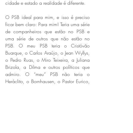
cidade e estado a realidade é diferente.
O PSB ideal para mim, e isso é preciso 
ficar bem claro: Para mim! Teria uma série 
de companheiros que estão no PSB e 
uma série de outros que não estão no 
PSB. O meu PSB teria o Cristóvão 
Buarque, o Carlos Araújo, o Jean Wyllys, 
o Pedro Ruas, o Miro Teixeira, a Juliana 
Brizola, a Dilma e outros políticos que 
admiro. O “meu” PSB não teria o 
Heráclito, o Bornhausen, o Pastor Eurico, 
e outros companheiros com quem não 
tenho nenhuma afinidade. Que bom que 
fosse assim!
Porém, nem que eu tivesse o meu próprio 
partido teria a garantia de que ele fosse 
composto por todas as pessoas que eu 