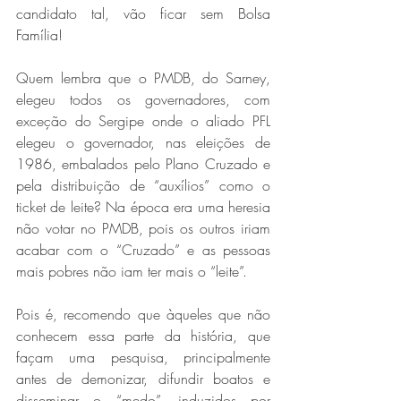
candidato tal, vão ficar sem Bolsa 
Família!
Quem lembra que o PMDB, do Sarney, 
elegeu todos os governadores, com 
exceção do Sergipe onde o aliado PFL 
elegeu o governador, nas eleições de 
1986, embalados pelo Plano Cruzado e 
pela distribuição de “auxílios” como o 
ticket de leite? Na época era uma heresia 
não votar no PMDB, pois os outros iriam 
acabar com o “Cruzado” e as pessoas 
mais pobres não iam ter mais o “leite”.
Pois é, recomendo que àqueles que não 
conhecem essa parte da história, que 
façam uma pesquisa, principalmente 
antes de demonizar, difundir boatos e 
disseminar o “medo”, induzidos por 