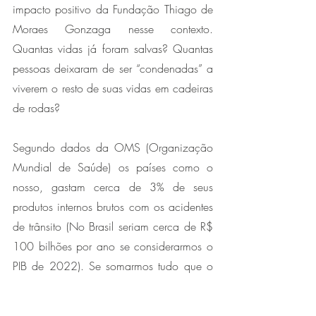
impacto positivo da Fundação Thiago de 
Moraes Gonzaga nesse contexto. 
Quantas vidas já foram salvas? Quantas 
pessoas deixaram de ser “condenadas” a 
viverem o resto de suas vidas em cadeiras 
de rodas? 
Segundo dados da OMS (Organização 
Mundial de Saúde) os países como o 
nosso, gastam cerca de 3% de seus 
produtos internos brutos com os acidentes 
de trânsito (No Brasil seriam cerca de R$ 
100 bilhões por ano se considerarmos o 
PIB de 2022). Se somarmos tudo que o 
Vida Urgente investiu em 27 anos de 
preservação da vida no trânsito, não 