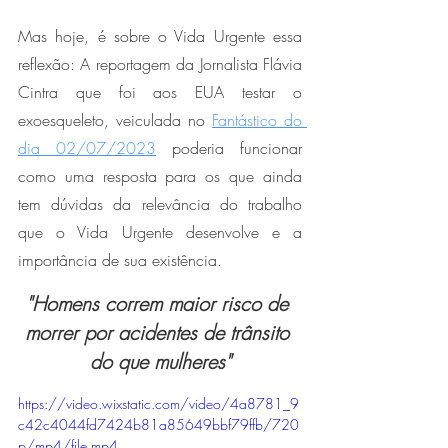
Mas hoje, é sobre o Vida Urgente essa 
reflexão: A reportagem da Jornalista Flávia 
Cintra que foi aos EUA testar o 
exoesqueleto, veiculada no 
Fantástico do 
dia 02/07/2023
 poderia funcionar 
como uma resposta para os que ainda 
tem dúvidas da relevância do trabalho 
que o Vida Urgente desenvolve e a 
importância de sua existência.
"Homens correm maior risco de 
morrer por acidentes de trânsito 
do que mulheres"
https://video.wixstatic.com/video/4a8781_9
c42c4044fd7424b81a85649bbf79ffb/720
p/mp4/file.mp4