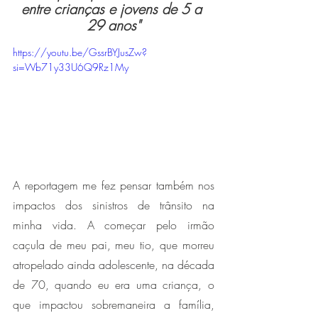
entre crianças e jovens de 5 a 
29 anos"
https://youtu.be/GssrBYJusZw?
si=Wb71y33U6Q9Rz1My
A reportagem me fez pensar também nos 
impactos dos sinistros de trânsito na 
minha vida. A começar pelo irmão 
caçula de meu pai, meu tio, que morreu 
atropelado ainda adolescente, na década 
de 70, quando eu era uma criança, o 
que impactou sobremaneira a família, 