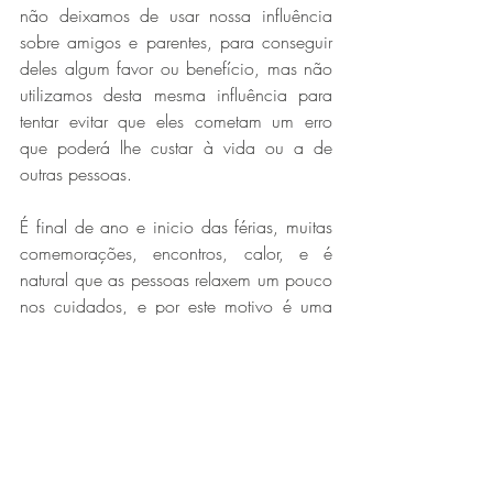
não deixamos de usar nossa influência 
sobre amigos e parentes, para conseguir 
deles algum favor ou benefício, mas não 
utilizamos desta mesma influência para 
tentar evitar que eles cometam um erro 
que poderá lhe custar à vida ou a de 
outras pessoas.
É final de ano e inicio das férias, muitas 
comemorações, encontros, calor, e é 
natural que as pessoas relaxem um pouco 
nos cuidados, e por este motivo é uma 
época em que o número de acidentes 
aumenta muito.
Proponho que junto com as reflexões, 
comemorações e projetos para o futuro, 
inclua uma mudança de hábito para 
2011, aonde todos venhamos a assumir 