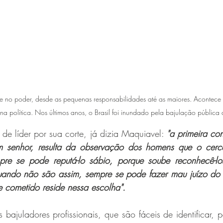
te no poder, desde as pequenas responsabilidades até as maiores. Acontec
 na política. Nos últimos anos, o Brasil foi inundado pela bajulação pública
 de líder por sua corte, já dizia Maquiavel: 
"a primeira con
um senhor, resulta da observação dos homens que o cerc
pre se pode reputá-lo sábio, porque soube reconhecê-lo
uando não são assim, sempre se pode fazer mau juízo do p
le cometido reside nessa escolha".
 bajuladores profissionais, que são fáceis de identificar, p