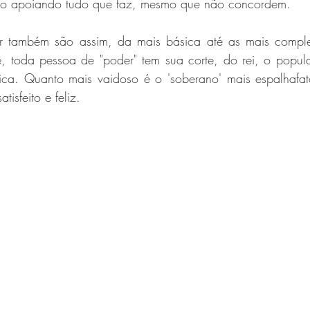
go apoiando tudo que faz, mesmo que não concordem.
r também são assim, da mais básica até as mais comple
e, toda pessoa de "poder" tem sua corte, do rei, o popula
ica. Quanto mais vaidoso é o 'soberano' mais espalhafato
tisfeito e feliz.