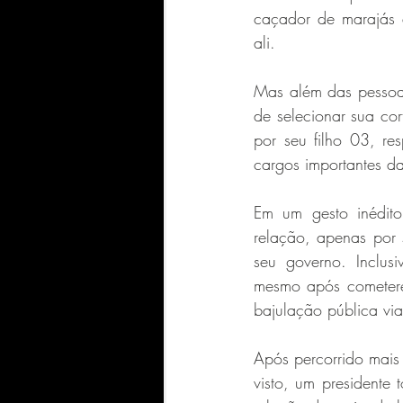
caçador de marajás 
ali.
Mas além das pessoas
de selecionar sua cor
por seu filho 03, re
cargos importantes da
Em um gesto inédit
relação, apenas por 
seu governo. Inclus
mesmo após cometerem
bajulação pública via
Após percorrido mais
visto, um presidente