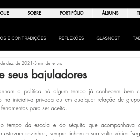
OGUE
SOBRE
PORTIFÓLIO
ÁLBUNS
T
OS E CONTRADIÇÕES
REFLEXÕES
GLASNOST
TA
de dez. de 2021
3 min de leitura
NIÃO
e seus bajuladores
de 5 estrelas.
nham a política há algum tempo já conhecem bem co
 na iniciativa privada ou em qualquer relação de grupo
ferramentas para ser aceito.
o tempo da escola e do séquito que acompanhava as
 estavam sozinhas, sempre tinham a sua volta vários "seg