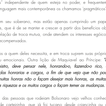
as” independente de quem esteja no poder, e frequentem
linguagem mais contemporânea os chamamos 'pragmáticos'
am seu soberano, mas estão apenas cumprindo um pape
s, que é de se manter e crescer a partir dos benefícios obt
lação de troca mutua, onde atendem os interesses egóicos
recompensados.
os a quem deles necessita, e em troca suprem suas própria
 emocionais. Outra lição de Maquiavel ao Príncipe: 
"
stro, deve pensar nele, honrando-o, fazendo-o rico, ob
 das honrarias e cargos, a fim de que veja que não pod
uitas honras não o façam desejar mais honras, as muitas
s riquezas e os muitos cargos o façam temer as mudanças.
l das pessoas que rodeiam Bolsonaro vejo velhos conhec
de carteirinha, que já foi tucano desde criancinha ou