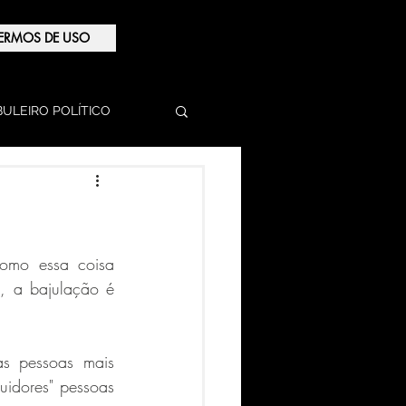
ERMOS DE USO
BULEIRO POLÍTICO
mo essa coisa 
, a bajulação é 
 pessoas mais 
uidores" pessoas 