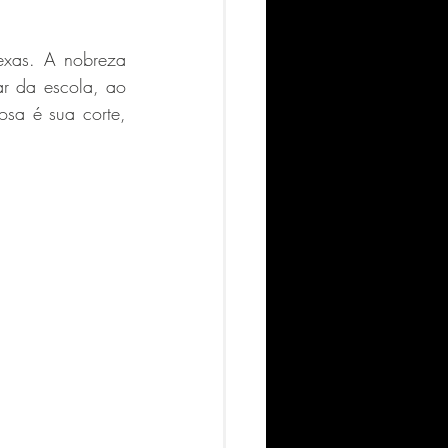
xas. A nobreza 
r da escola, ao 
sa é sua corte, 