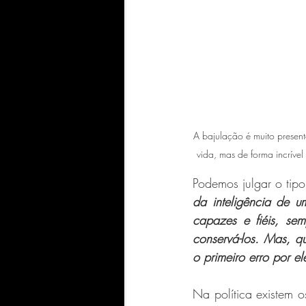
A bajulação é muito presen
vida, mas de forma incrível
Podemos julgar o tipo
da inteligência de 
capazes e fiéis, sem
conservá-los. Mas, q
o primeiro erro por e
Na política existem os