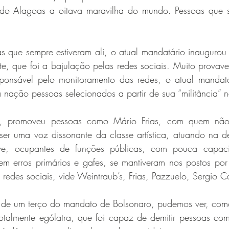
do Alagoas a oitava maravilha do mundo. Pessoas que se
 que sempre estiveram ali, o atual mandatário inaugurou
te, que foi a bajulação pelas redes sociais. Muito provave
sponsável pelo monitoramento das redes, o atual mandat
 nação pessoas selecionados a partir de sua “militância” n
o, promoveu pessoas como Mário Frias, com quem não
ser uma voz dissonante da classe artística, atuando na de
ive, ocupantes de funções públicas, com pouca capaci
 erros primários e gafes, se mantiveram nos postos por
 redes sociais, vide Weintraub’s, Frias, Pazzuelo, Sergio 
 de um terço do mandato de Bolsonaro, pudemos ver, como
 totalmente ególatra, que foi capaz de demitir pessoas co