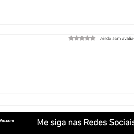
Avaliado com 0 de 5 estrela
Ainda sem avali
Me siga nas Redes Sociai
Wix.com