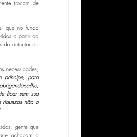
ente trocam de 
.
l que no fundo 
idos a partir da 
 do detentor do 
s necessidades, 
o príncipe, para 
rigando-se-lhe, 
e ficar sem sua 
 riquezas não o 
"
idos, gente que 
 que achacam o 