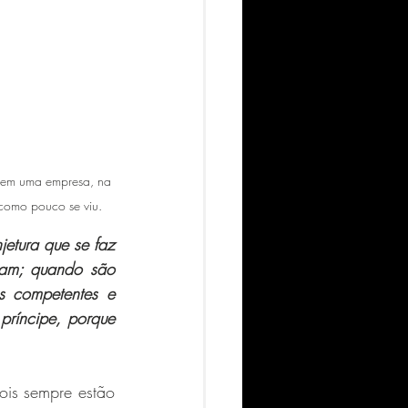
e em uma empresa, na 
 como pouco se viu.  
jetura que se faz 
am; quando são 
s competentes e 
ríncipe, porque 
ois sempre estão 