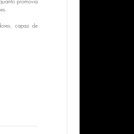
quanto promovia 
es. 
ores, capaz de 