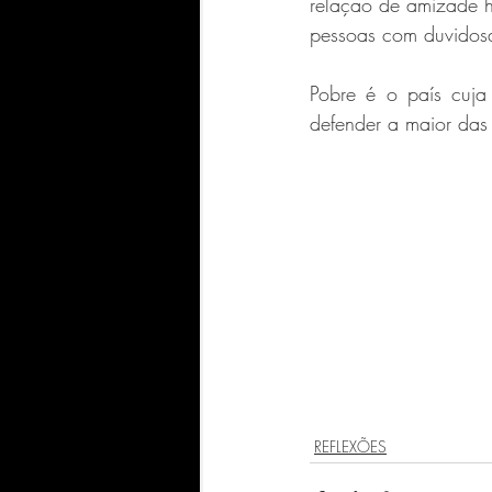
relação de amizade h
pessoas com duvidosa
Pobre é o país cuja
defender a maior das
REFLEXÕES