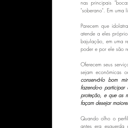
nas principais "boc
"soberano". Em uma 
Parecem que idolatr
atende a eles próprio
bajulação, em uma re
poder e por ele são 
Oferecem seus serviç
sejam econômicas ou
conservá-lo bom mini
fazendo-o participar
proteção, e que as m
façam desejar maiore
Quando olho o perfi
antes era esquerda 