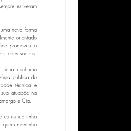
mpre estiveram 
 uma nova forma 
lmente orientado 
ário promoveu a 
as redes sociais.
 tinha nenhuma 
fesa pública do 
dade técnica e 
 sua atuação na 
Camargo e Cia.
 eu nunca tinha 
m quem mantinha 