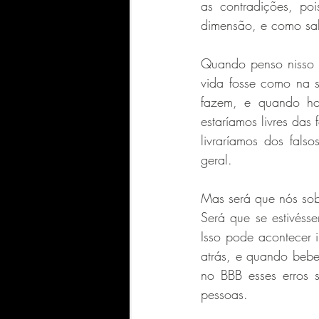
as contradições, p
dimensão, e como sab
Quando penso nisso i
vida fosse como na s
fazem, e quando hou
estaríamos livres das f
livraríamos dos fals
geral.  
Mas será que nós sob
Será que se estivéss
Isso pode acontecer 
atrás, e quando bebe
no BBB esses erros 
pessoas.  