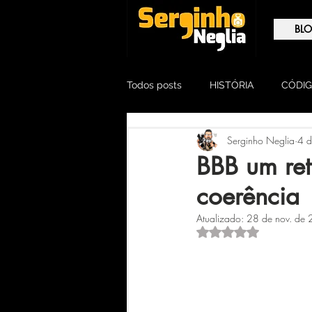
BL
Todos posts
HISTÓRIA
CÓDIG
Serginho Neglia
4 d
TESTEMUNHA OCULAR
OPI
BBB um retr
coerência
Atualizado:
28 de nov. de
Avaliado com NaN 