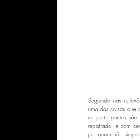
Seguindo nas reflexõ
uma das coisas que o
os participantes sã
registrado, e com ce
por quem não simpat