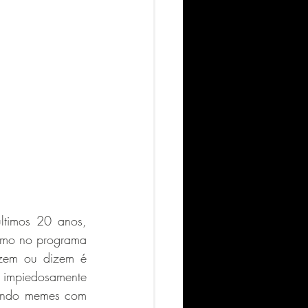
ltimos 20 anos, 
omo no programa 
zem ou dizem é 
 impiedosamente 
endo memes com 