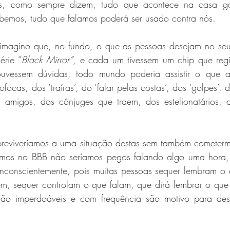
ois, como sempre dizem, tudo que acontece na casa g
emos, tudo que falamos poderá ser usado contra nós.  
magino que, no fundo, o que as pessoas desejam no seu 
érie “
Black Mirror”
, e cada um tivessem um chip que regis
vessem dúvidas, todo mundo poderia assistir o que ac
ofocas, dos ‘traíras’, do ‘falar pelas costas’, dos ‘golpes’, da
os amigos, dos cônjuges que traem, dos estelionatários, d
reviveríamos a uma situação destas sem também cometermo
emos no BBB não seríamos pegos falando algo uma hora, 
inconscientemente, pois muitas pessoas sequer lembram o q
m, sequer controlam o que falam, que dirá lembrar o que 
são imperdoáveis e com frequência são motivo para desp