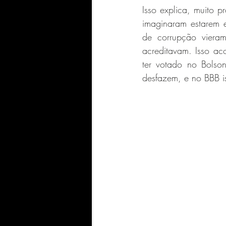
Isso explica, muito 
imaginaram estarem e
de corrupção vieram
acreditavam. Isso ac
ter votado no Bolso
desfazem, e no BBB i