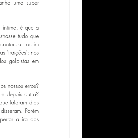
anha uma super 
íntimo, é que a 
trasse tudo que 
onteceu, assim 
s 'traições'; nos 
os golpistas em 
s nossos erros? 
e depois outra? 
ue falaram dias 
disseram. Porém 
ertar a ira das 