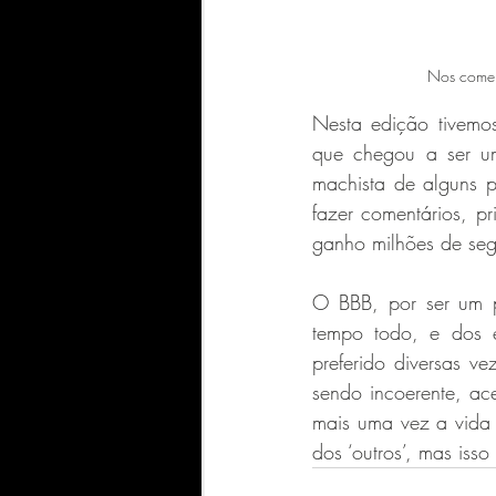
Nos comen
Nesta edição tivemos
que chegou a ser um
machista de alguns p
fazer comentários, pr
ganho milhões de segu
O BBB, por ser um p
tempo todo, e dos e
preferido diversas 
sendo incoerente, ac
mais uma vez a vida 
dos ‘outros’, mas iss