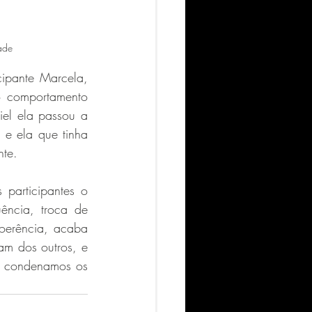
ade 
ipante Marcela, 
 comportamento 
el ela passou a 
 e ela que tinha 
te.  
participantes o 
ncia, troca de 
oerência, acaba 
m dos outros, e 
e condenamos os 