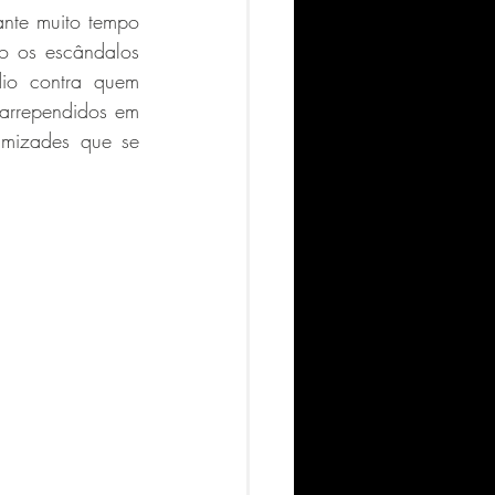
nte muito tempo 
o os escândalos 
io contra quem 
arrependidos em 
mizades que se 