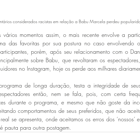
tários considerados racistas em relação a Babu Marcela perdeu popularid
 vários momentos assim, o mais recente envolve a partic
a das favoritas por sua postura no caso envolvendo o
articipantes, porém, após seu relacionamento com o Dani
incipalmente sobre Babu, que revoltaram os espectadores,
idores no Instagram, hoje os perde aos milhares diariamen
rograma de longa duração, testa a integridade de seus 
spectadores então, nem se fala, pois, com certa frequê
vezes durante o programa, e mesmo que não goste da inc
eitando comportamentos de seus preferidos, que não aceita
real se apresenta, onde aceitamos os erros dos ‘nossos’ 
o é pauta para outra postagem.