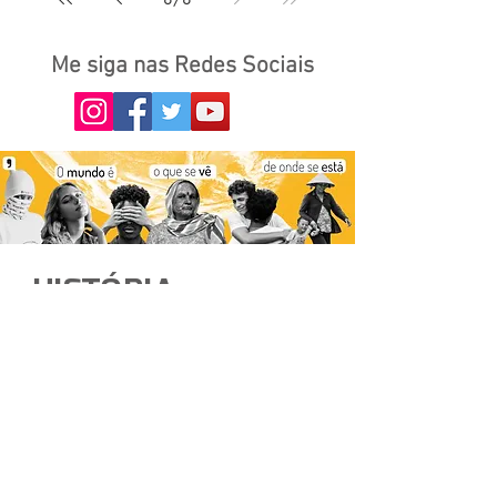
8
/
8
Me siga nas Redes Sociais
HISTÓRIA
A gente não quer só
comida