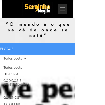
“O mundo é o que
se vê de onde se
está”
BLOGUE
Todos posts
Todos posts
HISTÓRIA
CÓDIGOS E
CONTRADIÇÕES
REFLEXÕES
GLASNOST
TABULEIRO